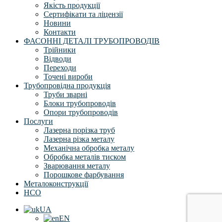
Якість продукції
Сертифікати та ліцензії
Новини
Контакти
ФАСОННІ ДЕТАЛІ ТРУБОПРОВОДІВ
Трійники
Відводи
Переходи
Точені вироби
Трубопровідна продукція
Труби зварні
Блоки трубопроводів
Опори трубопроводів
Послуги
Лазерна порізка труб
Лазерна різка металу
Механічна обробка металу
Обробка металів тиском
Зварювання металу
Порошкове фарбування
Металоконструкції
НСО
UA
EN