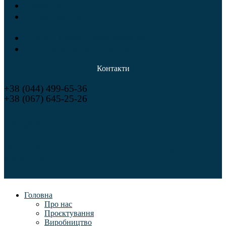
Переходи
Точені вироби
Опори і блоки трубопроводів
НСО, конструкції і труби
Контакти
+38 (044) 499-65-36
+38 (067) 645-25-26
sales@utem-tech.com
08292, Україна, Київська обл., м. Буча, вул. Леха
Качинського, 3
Головна
Про нас
Проєктування
Виробництво