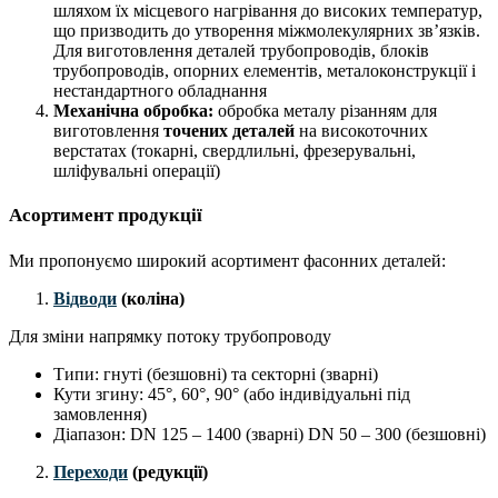
шляхом їх місцевого нагрівання до високих температур,
що призводить до утворення міжмолекулярних зв’язків.
Для виготовлення деталей трубопроводів, блоків
трубопроводів, опорних елементів, металоконструкції і
нестандартного обладнання
Механічна обробка:
обробка металу різанням для
виготовлення
точених деталей
на високоточних
верстатах (токарні, свердлильні, фрезерувальні,
шліфувальні операції)
Асортимент продукції
Ми пропонуємо широкий асортимент фасонних деталей:
Відводи
(коліна)
Для зміни напрямку потоку трубопроводу
Типи: гнуті (безшовні) та секторні (зварні)
Кути згину: 45°, 60°, 90° (або індивідуальні під
замовлення)
Діапазон: DN 125 – 1400 (зварні) DN 50 – 300 (безшовні)
Переходи
(редукції)