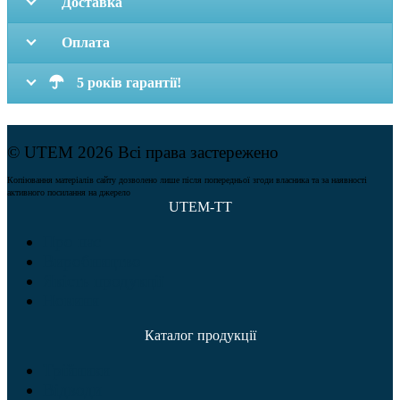
Доставка
Оплата
5 років гарантії!
© UTEM 2026 Всі права застережено
Копіювання матеріалів сайту дозволено лише після попередньої згоди власника та за наявності
активного посилання на джерело
UTEM-TT
Про нас
Виробництво
Якість продукції
Новини
Каталог продукції
Трійники
Відводи