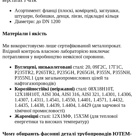
верстатах з ЧПК
Асортимент: фланці (плоскі, комірцеві), заглушки,
штуцери, бобишки, денця, лінзи, підкладні кільця
Діаметри: до DN 1200
Матеріали і якість
Ми використовуємо лише сертифікований металопрокат.
Вхідний контроль власною лабораторією виключає
потрапляння у виробництво неякісної сировини.
Вуглецеві, низьколеговані
сталі: 20, 09Г2С, 17Г1С,
P235TR2, P265TR2, P235GH, P265GH, P355N, P355NH,
P355NL1 (для загальнопромислових цілей та
нафтогазопроводів)
Корозійностійкі (неіржавні)
сталі: 08Х18Н10Т,
12Х18Н10Т, AISI 304, AISI 316, AISI 321, 1.4301, 1.4306,
1.4307, 1.4311, 1.4541, 1.4550, 1.4401, 1.4571, 1.4432,
1.4435, 1.4438, 1.4439, 1.4404, 1.4429 (для харчової та
хімічної промисловості)
Жароміцні
сталі: 12Х1МФ, 15Х5М (для теплової
енергетики та високих температур)
Чому обирають фасонні деталі трубопроводів ЮТЕМ-