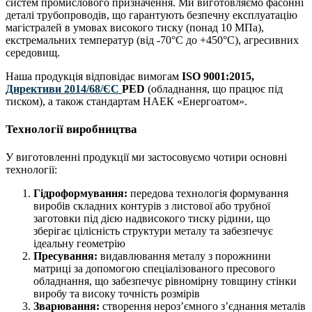
систем промислового призначення. Ми виготовляємо фасонні
деталі трубопроводів, що гарантують безпечну експлуатацію
магістралей в умовах високого тиску (понад 10 МПа),
екстремальних температур (від -70°C до +450°C), агресивних
середовищ.
Наша продукція відповідає вимогам
ISO 9001:2015,
Директиви 2014/68/ЄС
PED
(обладнання, що працює під
тиском), а також стандартам НАЕК «Енергоатом».
Технології виробництва
У виготовленні продукції ми застосовуємо чотири основні
технології:
Гідроформування:
передова технологія формування
виробів складних контурів з листової або трубної
заготовки під дією надвисокого тиску рідини, що
зберігає цілісність структури металу та забезпечує
ідеальну геометрію
Пресування:
видавлювання металу з порожнини
матриці за допомогою спеціалізованого пресового
обладнання, що забезпечує рівномірну товщину стінки
виробу та високу точність розмірів
Зварювання:
створення нероз’ємного з’єднання металів