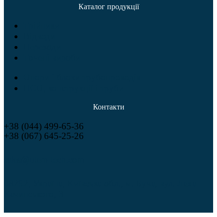
Каталог продукції
Трійники
Відводи
Переходи
Точені вироби
Опори і блоки трубопроводів
НСО, конструкції і труби
Контакти
+38 (044) 499-65-36
+38 (067) 645-25-26
sales@utem-tech.com
08292, Україна, Київська обл., м. Буча, вул. Леха
Качинського, 3