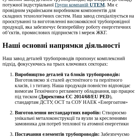
потужної індустріальної
Групи компаній
UTEM
. Ми є
провідним українським виробником компонентів для
складних технологічних систем. Наш завод спеціалізується на
проєктуванні та виготовленні високоякісної трубопровідної
продукції, яка забезпечує безперебійну роботу енергетичних
об’єктів, промислових підприємств і мереж ЖКГ.
Наші основні напрямки діяльності
Наш завод деталей трубопроводів пропонує комплексний
підхід, фокусуючись на трьох ключових секторах:
Виробництво деталей та блоків трубопроводів:
Виготовляємо зі сталей аустенітного та перлітного
класів, і з титану. Наша продукція повністю відповідає
вимогам Технічного регламенту обладнання, що працює
під тиском (
Директива ЄС 2014/68/EU PED
),
стандартам ДСТУ, ОСТ та СОУ НАЕК «Енергоатом»
Виготовлення нестандартних виробів:
Створюємо
унікальні металоконструкції та вузли за кресленнями
замовника для потреб теплової та атомної енергетики
Постачання елементів трубопроводів:
Забезпечуємо