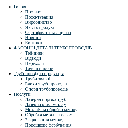
Головна
Про нас
Проєктування
Виробництво
Якість продукції
Сертифікати та ліцензії
Новини
Контакти
ФАСОННІ ДЕТАЛІ ТРУБОПРОВОДІВ
Трійники
Відводи
Переходи
Точені вироби
Трубопровідна продукція
Труби зварні
Блоки трубопроводів
Опори трубопроводів
Послуги
Лазерна порізка труб
Лазерна різка металу
Механічна обробка металу
Обробка металів тиском
Зварювання металу
Порошкове фарбування