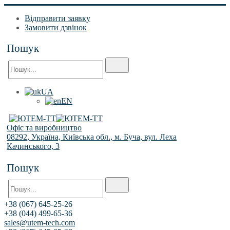
Відправити заявку
Замовити дзвінок
Пошук
UA
EN
Офіс та виробництво
08292, Україна, Київська обл., м. Буча, вул. Леха
Качинського, 3
Пошук
+38 (067) 645-25-26
+38 (044) 499-65-36
sales@utem-tech.com