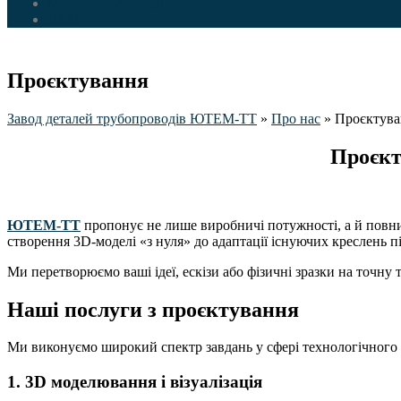
Металоконструкції
НСО
Проєктування
Завод деталей трубопроводів ЮТЕМ-ТТ
»
Про нас
»
Проєктува
Проєкту
ЮТЕМ-ТТ
пропонує не лише виробничі потужності, а й повни
створення 3D-моделі «з нуля» до адаптації існуючих креслень пі
Ми перетворюємо ваші ідеї, ескізи або фізичні зразки на точну
Наші послуги з проєктування
Ми виконуємо широкий спектр завдань у сфері технологічного
1. 3D моделювання і візуалізація