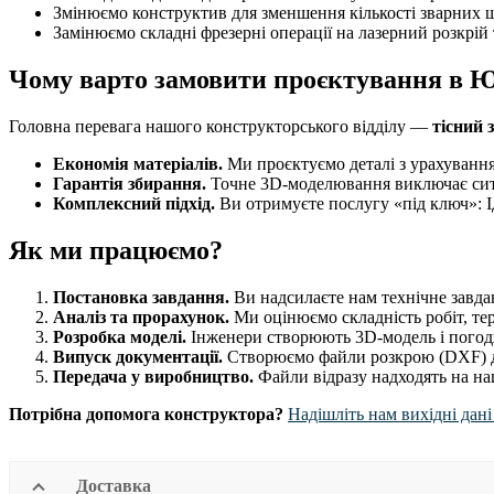
Змінюємо конструктив для зменшення кількості зварних 
Замінюємо складні фрезерні операції на лазерний розкрій
Чому варто замовити проєктування в
Головна перевага нашого конструкторського відділу —
тісний 
Економія матеріалів.
Ми проєктуємо деталі з урахуванням
Гарантія збирання.
Точне 3D-моделювання виключає ситуа
Комплексний підхід.
Ви отримуєте послугу «під ключ»:
Як ми працюємо?
Постановка завдання.
Ви надсилаєте нам технічне завданн
Аналіз та прорахунок.
Ми оцінюємо складність робіт, те
Розробка моделі.
Інженери створюють 3D-модель і погодж
Випуск документації.
Створюємо файли розкрою (DXF) дл
Передача у виробництво.
Файли відразу надходять на наш
Потрібна допомога конструктора?
Надішліть нам вихідні дан
Доставка