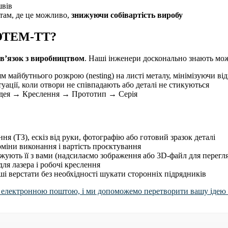
швів
 там, де це можливо,
знижуючи собівартість виробу
 ЮТЕМ-ТТ?
зв’язок з виробництвом
. Наші інженери досконально знають мо
 майбутнього розкрою (nesting) на листі металу, мінімізуючи ві
ції, коли отвори не співпадають або деталі не стикуються
 Ідея → Креслення → Прототип → Серія
я (ТЗ), ескіз від руки, фотографію або готовий зразок деталі
рміни виконання і вартість проєктування
ують її з вами (надсилаємо зображення або 3D-файл для перегл
я лазера і робочі креслення
і верстати без необхідності шукати сторонніх підрядників
і електронною поштою, і ми допоможемо перетворити вашу ідею 