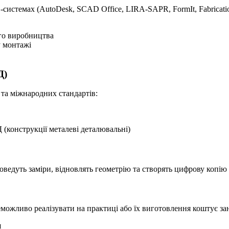
системах (AutoDesk, SCAD Office, LIRA-SAPR, FormIt, Fabricati
го виробництва
у монтажі
Д)
та міжнародних стандартів:
 (конструкції металеві деталювальні)
проведуть заміри, відновлять геометрію та створять цифрову копі
еможливо реалізувати на практиці або їх виготовлення коштує за
я