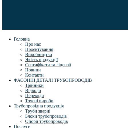
sales@utem-tech.com
08292, Україна, Київська обл., м. Буча, вул. Леха Качинського, 3
Головна
Про нас
Проєктування
Виробництво
Якість продукції
Сертифікати та ліцензії
Новини
Контакти
ФАСОННІ ДЕТАЛІ ТРУБОПРОВОДІВ
Трійники
Відводи
Переходи
Точені вироби
Трубопровідна продукція
Труби зварні
Блоки трубопроводів
Опори трубопроводів
Послуги