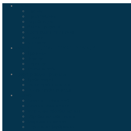
Головна
Про нас
Проєктування
Виробництво
Якість продукції
Сертифікати та ліцензії
Новини
Контакти
ФАСОННІ ДЕТАЛІ ТРУБОПРОВОДІВ
Трійники
Відводи
Переходи
Точені вироби
Трубопровідна продукція
Труби зварні
Блоки трубопроводів
Опори трубопроводів
Послуги
Лазерна порізка труб
Лазерна різка металу
Механічна обробка металу
Обробка металів тиском
Зварювання металу
Порошкове фарбування