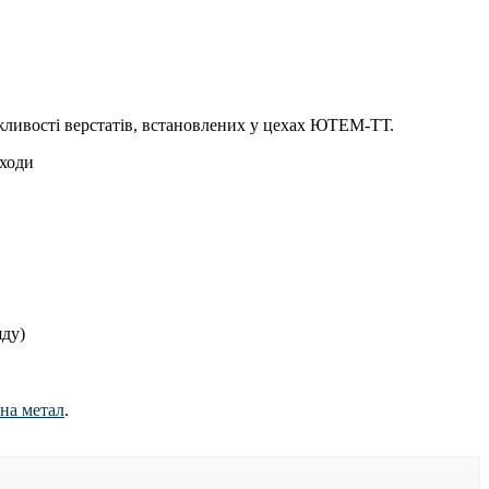
жливості верстатів, встановлених у цехах ЮТЕМ-ТТ.
дходи
яду)
на метал
.