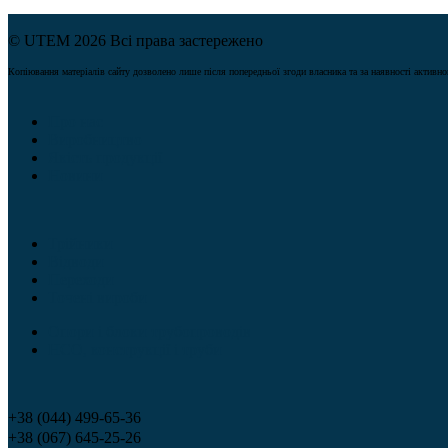
© UTEM 2026 Всі права застережено
Копіювання матеріалів сайту дозволено лише після попередньої згоди власника та за наявності активн
Про нас
Виробництво
Якість продукції
Новини
Трійники
Відводи
Переходи
Точені вироби
Опори і блоки трубопроводів
НСО, конструкції і труби
+38 (044) 499-65-36
+38 (067) 645-25-26