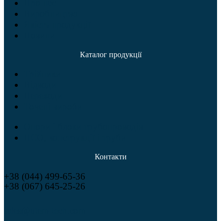
Про нас
Виробництво
Якість продукції
Новини
Каталог продукції
Трійники
Відводи
Переходи
Точені вироби
Опори і блоки трубопроводів
НСО, конструкції і труби
Контакти
+38 (044) 499-65-36
+38 (067) 645-25-26
sales@utem-tech.com