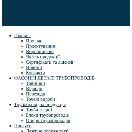
08292, Україна, Київська обл., м. Буча, вул. Леха
Качинського, 3
Головна
Про нас
Проєктування
Виробництво
Якість продукції
Сертифікати та ліцензії
Новини
Контакти
ФАСОННІ ДЕТАЛІ ТРУБОПРОВОДІВ
Трійники
Відводи
Переходи
Точені вироби
Трубопровідна продукція
Труби зварні
Блоки трубопроводів
Опори трубопроводів
Послуги
Лазерна порізка труб