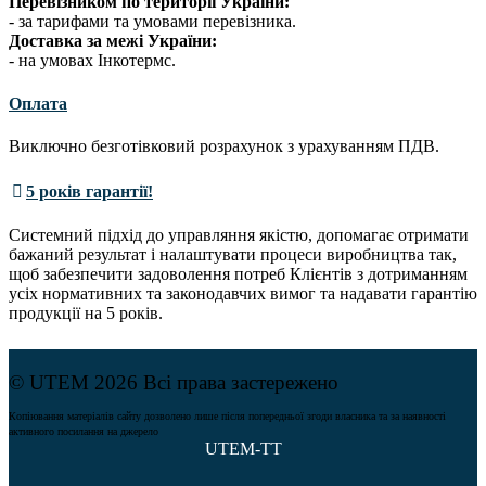
Перевізником по території України:
- за тарифами та умовами перевізника.
Доставка за межі України:
- на умовах Інкотермс.
Оплата
Виключно безготівковий розрахунок з урахуванням ПДВ.
5 років гарантії!
Системний підхід до управляння якістю, допомагає отримати
бажаний результат і налаштувати процеси виробництва так,
щоб забезпечити задоволення потреб Клієнтів з дотриманням
усіх нормативних та законодавчих вимог та надавати гарантію
продукції на 5 років.
© UTEM 2026 Всі права застережено
Копіювання матеріалів сайту дозволено лише після попередньої згоди власника та за наявності
активного посилання на джерело
UTEM-TT