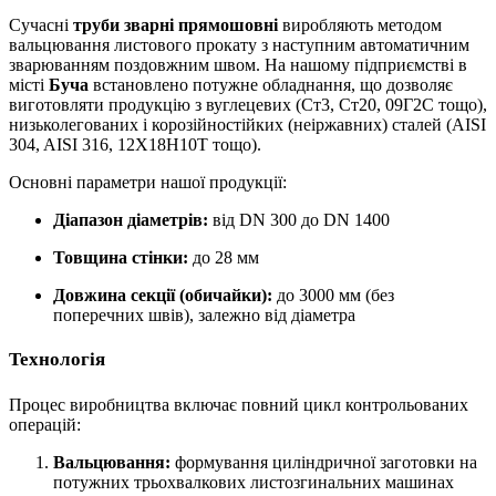
Сучасні
труби зварні прямошовні
виробляють методом
вальцювання листового прокату з наступним автоматичним
зварюванням поздовжним швом. На нашому підприємстві в
місті
Буча
встановлено потужне обладнання, що дозволяє
виготовляти продукцію з вуглецевих (Ст3, Ст20, 09Г2С тощо),
низьколегованих і корозійностійких (неіржавних) сталей (AISI
304, AISI 316, 12Х18Н10Т тощо).
Основні параметри нашої продукції:
Діапазон діаметрів:
від DN 300 до DN 1400
Товщина стінки:
до 28 мм
Довжина секції (обичайки):
до 3000 мм (без
поперечних швів), залежно від діаметра
Технологія
Процес виробництва включає повний цикл контрольованих
операцій:
Вальцювання:
формування циліндричної заготовки на
потужних трьохвалкових листозгинальних машинах