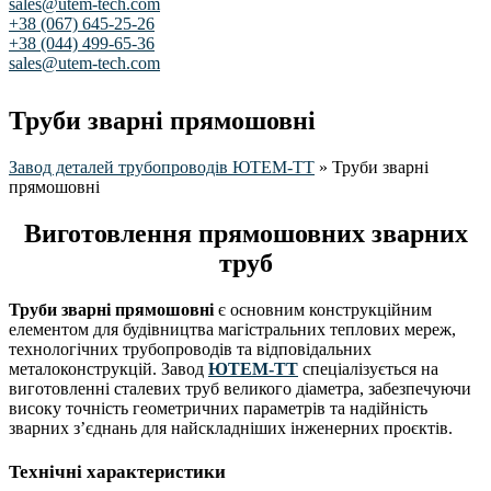
sales@utem-tech.com
+38 (067) 645-25-26
+38 (044) 499-65-36
sales@utem-tech.com
Труби зварні прямошовні
Завод деталей трубопроводів ЮТЕМ-ТТ
»
Труби зварні
прямошовні
Виготовлення прямошовних зварних
труб
Труби зварні прямошовні
є основним конструкційним
елементом для будівництва магістральних теплових мереж,
технологічних трубопроводів та відповідальних
металоконструкцій. Завод
ЮТЕМ-ТТ
спеціалізується на
виготовленні сталевих труб великого діаметра, забезпечуючи
високу точність геометричних параметрів та надійність
зварних з’єднань для найскладніших інженерних проєктів.
Технічні характеристики