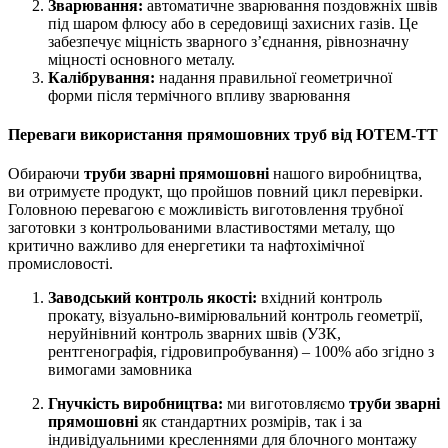
Зварювання:
автоматичне зварювання поздовжніх швів
під шаром флюсу або в середовищі захисних газів. Це
забезпечує міцність зварного з’єднання, рівнозначну
міцності основного металу.
Калібрування:
надання правильної геометричної
форми після термічного впливу зварювання
Переваги використання прямошовних труб від ЮТЕМ-ТТ
Обираючи
труби зварні прямошовні
нашого виробництва,
ви отримуєте продукт, що пройшов повний цикл перевірки.
Головною перевагою є можливість виготовлення трубної
заготовки з контрольованими властивостями металу, що
критично важливо для енергетики та нафтохімічної
промисловості.
Заводський контроль якості:
вхідний контроль
прокату, візуально-вимірювальний контроль геометрії,
неруйнівний контроль зварних швів (УЗК,
рентгенографія, гідровипробування) – 100% або згідно з
вимогами замовника
Гнучкість виробництва:
ми виготовляємо
труби зварні
прямошовні
як стандартних розмірів, так і за
індивідуальними кресленнями для блочного монтажу