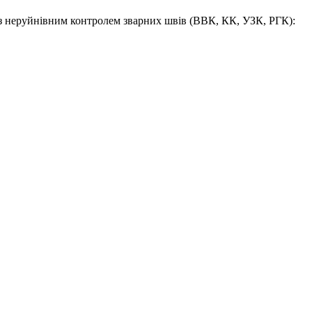
 неруйнівним контролем зварних швів (ВВК, КК, УЗК, РГК):