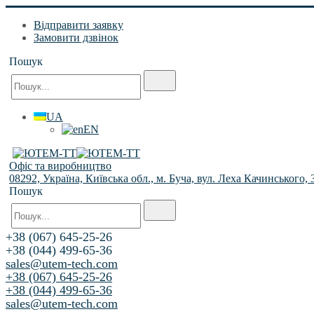
Відправити заявку
Замовити дзвінок
Пошук
UA
EN
Офіс та виробництво
08292, Україна, Київська обл., м. Буча, вул. Леха Качинського, 
Пошук
+38 (067) 645-25-26
+38 (044) 499-65-36
sales@utem-tech.com
+38 (067) 645-25-26
+38 (044) 499-65-36
sales@utem-tech.com