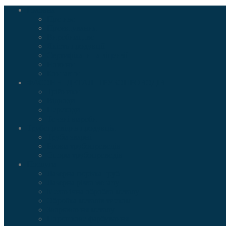
Головна
Про нас
Проєктування
Виробництво
Якість продукції
Сертифікати та ліцензії
Новини
Контакти
ФАСОННІ ДЕТАЛІ ТРУБОПРОВОДІВ
Трійники
Відводи
Переходи
Точені вироби
Трубопровідна продукція
Труби зварні
Блоки трубопроводів
Опори трубопроводів
Послуги
Лазерна порізка труб
Лазерна різка металу
Механічна обробка металу
Обробка металів тиском
Зварювання металу
Порошкове фарбування