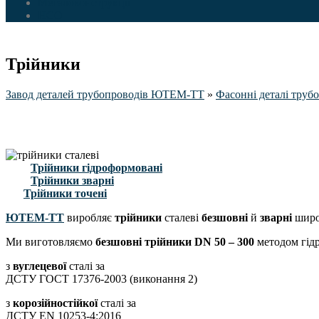
Металоконструкції
НСО
Трійники
Завод деталей трубопроводів ЮТЕМ-ТТ
»
Фасонні деталі труб
Трійники гідроформовані
Трійники зварні
Трійники точені
ЮТЕМ-ТТ
виробляє
трійники
сталеві
безшовні
й
зварні
широ
Ми виготовляємо
безшовні трійники
DN 50 – 300
методом гід
з
вуглецевої
сталі за
ДСТУ ГОСТ 17376-2003 (виконання 2)
з
корозійностійкої
сталі за
ДСТУ EN 10253-4:2016