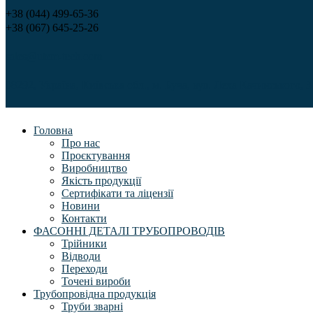
+38 (044) 499-65-36
+38 (067) 645-25-26
sales@utem-tech.com
08292, Україна, Київська обл., м. Буча, вул. Леха Качинського, 3
Головна
Про нас
Проєктування
Виробництво
Якість продукції
Сертифікати та ліцензії
Новини
Контакти
ФАСОННІ ДЕТАЛІ ТРУБОПРОВОДІВ
Трійники
Відводи
Переходи
Точені вироби
Трубопровідна продукція
Труби зварні