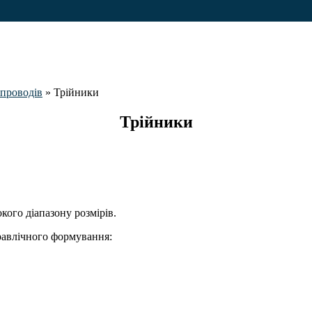
опроводів
»
Трійники
Трійники
кого діапазону розмірів.
равлічного формування: