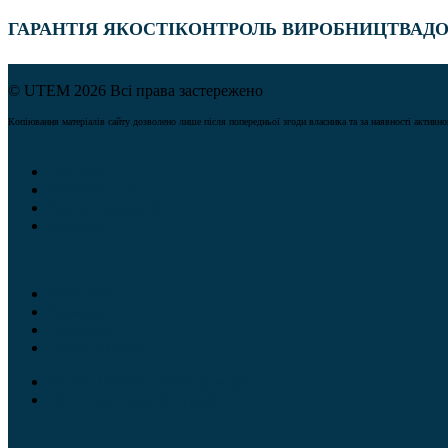
ГАРАНТІЯ ЯКОСТІ
КОНТРОЛЬ ВИРОБНИЦТВА
ДО
© UTEM 2026 Всі права застережено
Копіювання матеріалів сайту дозволено лише після попередньої згоди власника та за наявності активн
Про нас
Виробництво
Якість продукції
Новини
Трійники
Відводи
Переходи
Точені вироби
Опори і блоки трубопроводів
НСО, конструкції і труби