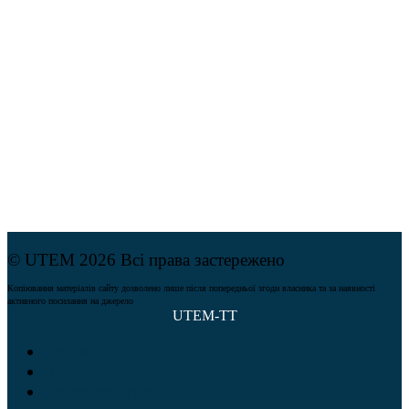
© UTEM 2026 Всі права застережено
Копіювання матеріалів сайту дозволено лише після попередньої згоди власника та за наявності
активного посилання на джерело
UTEM-TT
Про нас
Виробництво
Якість продукції