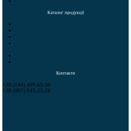
Новини
Каталог продукції
Трійники
Відводи
Переходи
Точені вироби
Опори і блоки трубопроводів
НСО, конструкції і труби
Контакти
+38 (044) 499-65-36
+38 (067) 645-25-26
sales@utem-tech.com
08292, Україна, Київська обл., м. Буча, вул. Леха
Качинського, 3