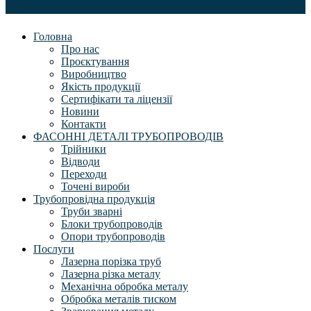
Головна
Про нас
Проєктування
Виробництво
Якість продукції
Сертифікати та ліцензії
Новини
Контакти
ФАСОННІ ДЕТАЛІ ТРУБОПРОВОДІВ
Трійники
Відводи
Переходи
Точені вироби
Трубопровідна продукція
Труби зварні
Блоки трубопроводів
Опори трубопроводів
Послуги
Лазерна порізка труб
Лазерна різка металу
Механічна обробка металу
Обробка металів тиском