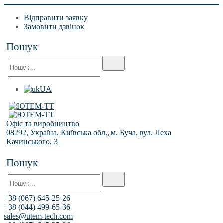
Відправити заявку
Замовити дзвінок
Пошук
UA
Офіс та виробництво
08292, Україна, Київська обл., м. Буча, вул. Леха
Качинського, 3
Пошук
+38 (067) 645-25-26
+38 (044) 499-65-36
sales@utem-tech.com