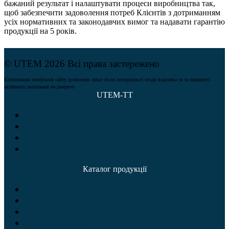
бажаний результат і налаштувати процеси виробництва так,
щоб забезпечити задоволення потреб Клієнтів з дотриманням
усіх нормативних та законодавчих вимог та надавати гарантію
продукції на 5 років.
© UTEM 2026 Всі права застережено
Копіювання матеріалів сайту дозволено лише після попередньої згоди власника та за наявності
активного посилання на джерело
UTEM-TT
Про нас
Виробництво
Якість продукції
Новини
Каталог продукції
Трійники
Відводи
Переходи
Точені вироби