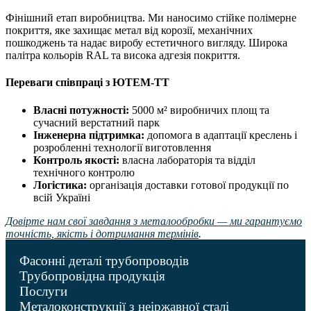
Фінішний етап виробництва. Ми наносимо стійке полімерне
покриття, яке захищає метал від корозії, механічних
пошкоджень та надає виробу естетичного вигляду. Широка
палітра кольорів RAL та висока адгезія покриття.
Переваги співпраці з ЮТЕМ-ТТ
Власні потужності:
5000 м² виробничих площ та
сучасний верстатний парк
Інженерна підтримка:
допомога в адаптації креслень і
розробленні технології виготовлення
Контроль якості:
власна лабораторія та відділ
технічного контролю
Логістика:
організація доставки готової продукції по
всій Україні
Довірте нам свої завдання з металообробки — ми гарантуємо
точність, якість і дотримання термінів
.
Фасонні деталі трубопроводів
Трубопровідна продукція
Послуги
Металоконструкції з неіржавної сталі