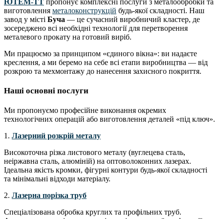
ЮТЕМ-ТТ
пропонує комплексні послуги з металообробки та
виготовлення
металоконструкцій
будь-якої складності. Наш
завод у місті
Буча
— це сучасний виробничий кластер, де
зосереджено всі необхідні технології для перетворення
металевого прокату на готовий виріб.
Ми працюємо за принципом «єдиного вікна»: ви надаєте
креслення, а ми беремо на себе всі етапи виробництва — від
розкрою та мехмонтажу до нанесення захисного покриття.
Наші основні послуги
Ми пропонуємо професійне виконання окремих
технологічних операцій або виготовлення деталей «під ключ».
1.
Лазерний розкрій металу
Високоточна різка листового металу (вуглецева сталь,
неіржавна сталь, алюміній) на оптоволоконних лазерах.
Ідеальна якість кромки, фігурні контури будь-якої складності
та мінімальні відходи матеріалу.
2.
Лазерна порізка труб
Спеціалізована обробка круглих та профільних труб.