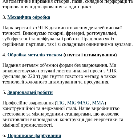
Автоматичне вирізання отворів, пазів, складної перфорації та
торцювання під зварювання за один цикл.
3.
Механічна обробка
Парк верстатів з ЧПК для виготовлення деталей високої
точності. Виконуємо токарні, фрезерні, розточувальні,
зубофрезерні та шліфувальні роботи. Працюємо як із
серійними партіями, так і зі складними одиничними вузлами.
4.
Обробка металів тиском
(гнуття і штампування)
Надання деталям об’ємної форми без зварювання. Ми
використовуємо потужні листозгинальні преси з ЧПК
(зусилля до 220 т) для гнуття товстого металу, а також
технології холодного штампування та пресування.
5.
Зварювальні роботи
Професійне зварювання (
TIG
,
MIG/MAG
,
MMA
)
конструкційної та неіржавної сталі. Наше виробництво
атестоване за міжнародними стандартами, що дозволяє
виготовляти відповідальні конструкції для енергетики та
хімічної промисловості.
6.
Порошкове фарбування