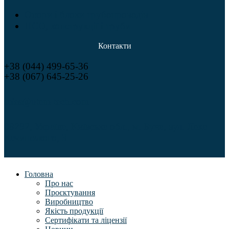
Опори і блоки трубопроводів
НСО, конструкції і труби
Контакти
+38 (044) 499-65-36
+38 (067) 645-25-26
sales@utem-tech.com
08292, Україна, Київська обл., м. Буча, вул. Леха
Качинського, 3
Головна
Про нас
Проєктування
Виробництво
Якість продукції
Сертифікати та ліцензії