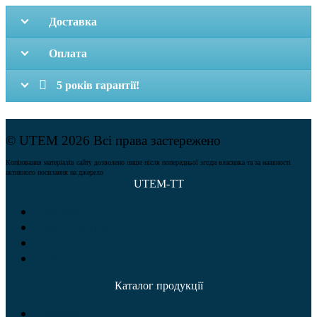
Доставка
Оплата
5 років гарантії!
© UTEM 2026 Всі права застережено
Копіювання матеріалів сайту дозволено лише після попередньої згоди власника та за наявності
активного посилання на джерело
UTEM-TT
Про нас
Виробництво
Якість продукції
Новини
Каталог продукції
Трійники