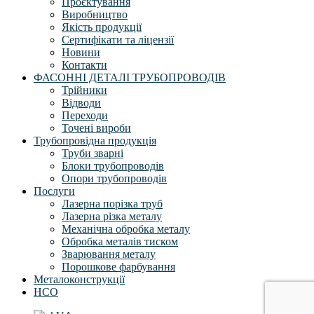
Проєктування
Виробництво
Якість продукції
Сертифікати та ліцензії
Новини
Контакти
ФАСОННІ ДЕТАЛІ ТРУБОПРОВОДІВ
Трійники
Відводи
Переходи
Точені вироби
Трубопровідна продукція
Труби зварні
Блоки трубопроводів
Опори трубопроводів
Послуги
Лазерна порізка труб
Лазерна різка металу
Механічна обробка металу
Обробка металів тиском
Зварювання металу
Порошкове фарбування
Металоконструкції
НСО