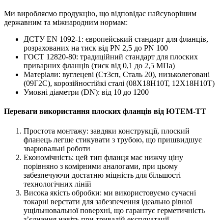
Ми виробляємо продукцію, що відповідає найсуворішим
державним та міжнародним нормам:
ДСТУ EN 1092-1: європейський стандарт для фланців,
розрахованих на тиск від PN 2,5 до PN 100
ГОСТ 12820-80: традиційний стандарт для плоских
приварних фланців (тиск від 0,1 до 2,5 МПа)
Матеріали: вуглецеві (Ст3сп, Сталь 20), низьколеговані
(09Г2С), корозійностійкі сталі (08Х18Н10Т, 12Х18Н10Т)
Умовні діаметри (DN): від 10 до 1200
Переваги використання плоских фланців від ЮТЕМ-ТТ
Простота монтажу: завдяки конструкції, плоский
фланець легше стикувати з трубою, що пришвидшує
зварювальні роботи
Економічність: цей тип фланця має нижчу ціну
порівняно з комірними аналогами, при цьому
забезпечуючи достатню міцність для більшості
технологічних ліній
Висока якість обробки: ми використовуємо сучасні
токарні верстати для забезпечення ідеально рівної
ущільнювальної поверхні, що гарантує герметичність
з’єднання навіть при тривалій експлуатації