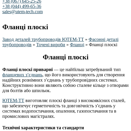
+38 (067) 645-25-26
+38 (044) 499-65-36
sales@utem-tech.com
Фланці плоскі
Завод деталей трубопроводів ЮТЕМ-ТТ
»
Фасонні деталі
трубопроводів
»
Точені вироби
»
Фланці
»
Фланці плоскі
Фланці плоскі
Фланці плоскі приварні
— це найбільш затребуваний тип
фланцевих з’єднань
, що його використовують для створення
надійних рознімних з’єднань у трубопровідних системах.
Конструктивно вони являють собою сталеве кільце з отворами
для болтів або шпильок.
ЮТЕМ-ТТ
виготовляє плоскі фланці з високоякісних сталей,
що забезпечує герметичність та довговічність з’єднань у
системах водопостачання, опалення, газопостачання та в
промислових магістралях.
Технічні характеристики та стандарти