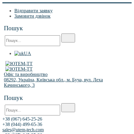
Відправити заявку
Замовити дзвінок
Пошук
UA
Офіс та виробництво
08292, Україна, Київська обл., м. Буча, вул. Леха
Качинського, 3
Пошук
+38 (067) 645-25-26
+38 (044) 499-65-36
sales@utem-tech.com