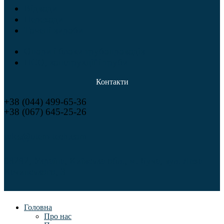
Відводи
Переходи
Точені вироби
Опори і блоки трубопроводів
НСО, конструкції і труби
Контакти
+38 (044) 499-65-36
+38 (067) 645-25-26
sales@utem-tech.com
08292, Україна, Київська обл., м. Буча, вул. Леха
Качинського, 3
Головна
Про нас