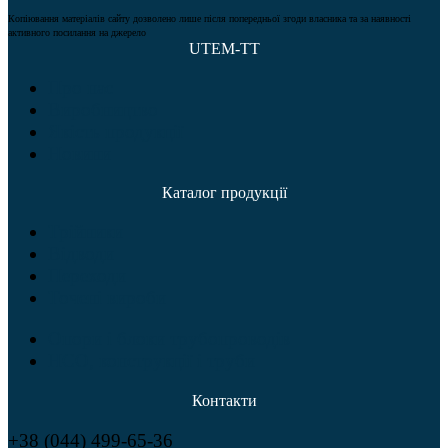
Копіювання матеріалів сайту дозволено лише після попередньої згоди власника та за наявності
активного посилання на джерело
UTEM-TT
Про нас
Виробництво
Якість продукції
Новини
Каталог продукції
Трійники
Відводи
Переходи
Точені вироби
Опори і блоки трубопроводів
НСО, конструкції і труби
Контакти
+38 (044) 499-65-36