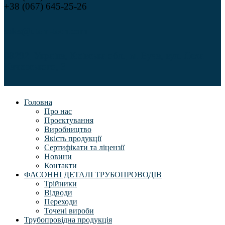
+38 (067) 645-25-26
sales@utem-tech.com
08292, Україна, Київська обл., м. Буча, вул. Леха
Качинського, 3
Головна
Про нас
Проєктування
Виробництво
Якість продукції
Сертифікати та ліцензії
Новини
Контакти
ФАСОННІ ДЕТАЛІ ТРУБОПРОВОДІВ
Трійники
Відводи
Переходи
Точені вироби
Трубопровідна продукція