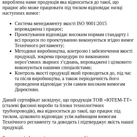
вироблена нами продукція яка відноситься до такої, що
працює або може працювати під тиском відповідає низці
наступних вимог:
Система менеджменту якості ISO 9001:2015
впроваджена і працює;
Проектування відповідає високим нормам стандарту і
всі процеси по проектуванню виконуються згідно вимог
Технічного регламенту;
Методики виробництва, контролю і забезпечення якості
продукції, зокрема процедури по виконанню
нероз’ємних зварних з’єднань, впроваджені і цілковито
виконуються нашими спеціалістами;
Контроль якості продукції який проводиться до, під час
та після виробництва, а також періодичність його
проведення відповідає усім самим високим вимогам
Директиви.
Даний сертифікат засвідчує, що продукція ТОВ «ЮТЕМ-ТТ»
(сталеві фасонні вироби та блоки технологічних
трубопроводів), яка відноситься до такої, що працює під
тиском, цілковито відповідає усім найвищим вимогам
Технічного регламенту та доводить і підтверджує якість нашої
продукції.