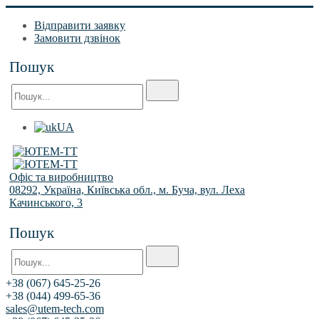
Відправити заявку
Замовити дзвінок
Пошук
UA
Офіс та виробництво
08292, Україна, Київська обл., м. Буча, вул. Леха
Качинського, 3
Пошук
+38 (067) 645-25-26
+38 (044) 499-65-36
sales@utem-tech.com