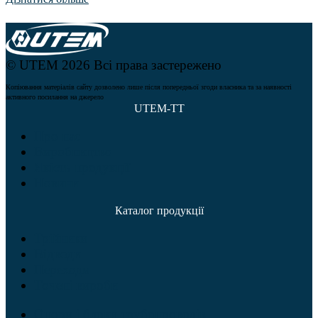
© UTEM 2026 Всі права застережено
Копіювання матеріалів сайту дозволено лише після попередньої згоди власника та за наявності
активного посилання на джерело
UTEM-TT
Про нас
Виробництво
Якість продукції
Новини
Каталог продукції
Трійники
Відводи
Переходи
Точені вироби
Опори і блоки трубопроводів