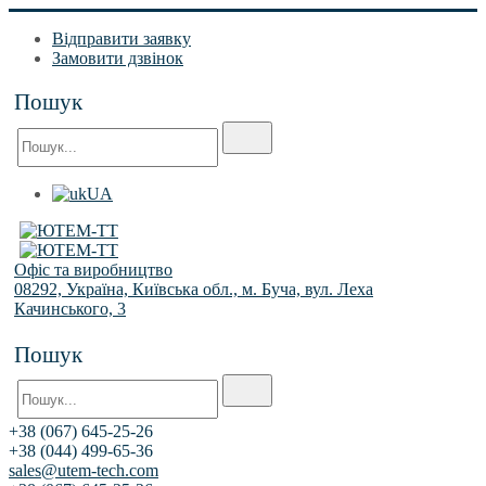
Відправити заявку
Замовити дзвінок
Пошук
UA
Офіс та виробництво
08292, Україна, Київська обл., м. Буча, вул. Леха
Качинського, 3
Пошук
+38 (067) 645-25-26
+38 (044) 499-65-36
sales@utem-tech.com