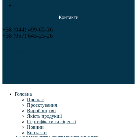
НСО, конструкції і труби
Контакти
+38 (044) 499-65-36
+38 (067) 645-25-26
sales@utem-tech.com
08292, Україна, Київська обл., м. Буча, вул. Леха
Качинського, 3
Головна
Про нас
Проєктування
Виробництво
Якість продукції
Сертифікати та ліцензії
Новини
Контакти