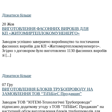
Дізнатися більше
20
Жов
ВИГОТОВЛЕННЯ ФАСОННИХ ВИРОБІВ ДЛЯ
КП «ЖИТОМИРТЕПЛОКОМУНЕНЕРГО»
Заводом успішно завершено виробництво та постачання
фасонних виробів для КП «Житомиртеплокомуненерго».
Згідно з договором було виготовлено 1130 фасонних виробів
зі [...]
Дізнатися більше
07
Гру
ВИГОТОВЛЕННЯ БЛОКІВ ТРУБОПРОВОДУ НА
ЗАМОВЛЕННЯ ТОВ “ТіПіБіеС Продакшн”
Заводом ТОВ "ЮТЕМ-Технологічні Трубопроводи"
підписано додаткову угоду з ТОВ "ТіПіБіеС Продакшн" на
наступний об'єм виготовлення блоків трубопроводів для