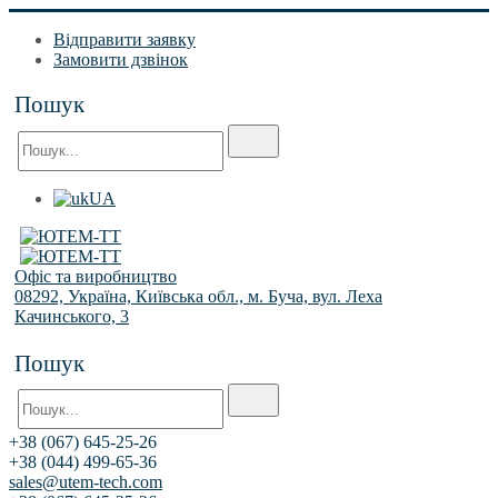
Відправити заявку
Замовити дзвінок
Пошук
UA
Офіс та виробництво
08292, Україна, Київська обл., м. Буча, вул. Леха
Качинського, 3
Пошук
+38 (067) 645-25-26
+38 (044) 499-65-36
sales@utem-tech.com