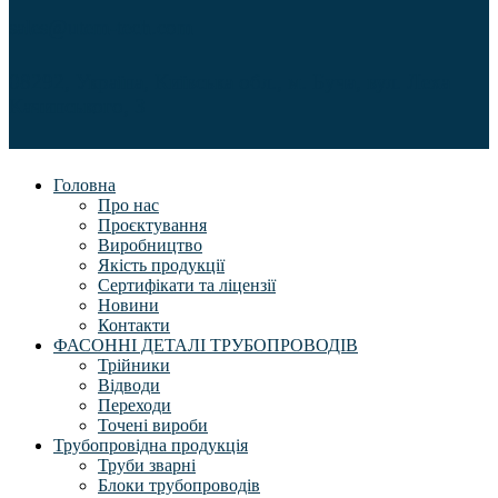
sales@utem-tech.com
08292, Україна, Київська обл., м. Буча, вул. Леха
Качинського, 3
Головна
Про нас
Проєктування
Виробництво
Якість продукції
Сертифікати та ліцензії
Новини
Контакти
ФАСОННІ ДЕТАЛІ ТРУБОПРОВОДІВ
Трійники
Відводи
Переходи
Точені вироби
Трубопровідна продукція
Труби зварні
Блоки трубопроводів