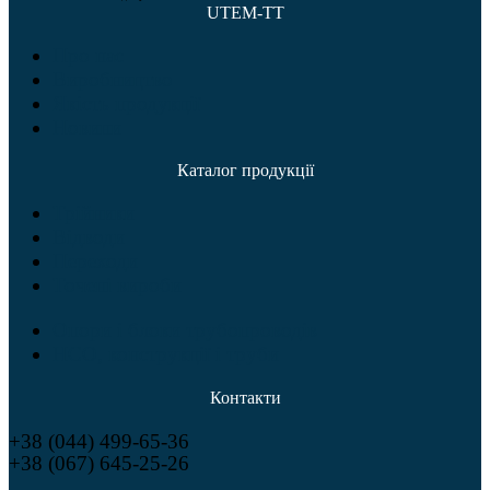
UTEM-TT
Про нас
Виробництво
Якість продукції
Новини
Каталог продукції
Трійники
Відводи
Переходи
Точені вироби
Опори і блоки трубопроводів
НСО, конструкції і труби
Контакти
+38 (044) 499-65-36
+38 (067) 645-25-26